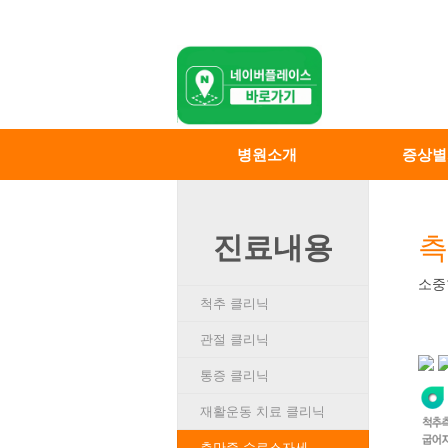
병원소개
증상별
진료내용
측
소중
척추 클리닉
관절 클리닉
통증 클리닉
재활운동 치료 클리닉
측만증 슈로스자세