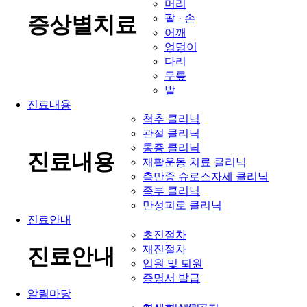
머리
팔 · 손
증상별치료
어깨
엉덩이
다리
무릎
발
진료내용
척추 클리닉
관절 클리닉
통증 클리닉
진료내용
재활운동 치료 클리닉
측만증 슈로스자세 클리닉
족부 클리닉
만성피로 클리닉
진료안내
초진절차
재진절차
진료안내
입원 및 퇴원
증명서 발급
알림마당