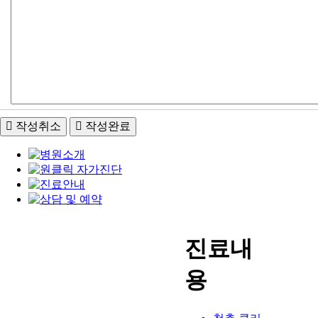
작성취소
작성완료
진료내
용