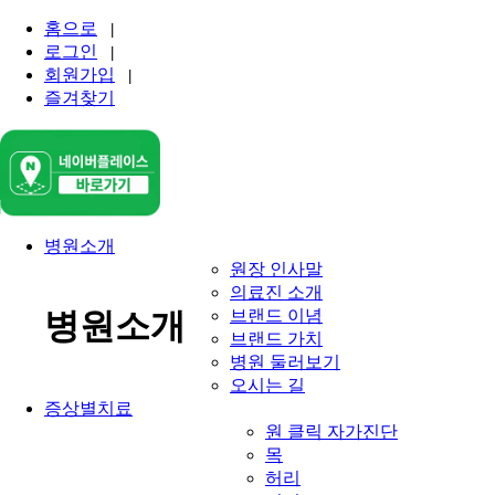
홈으로
|
로그인
|
회원가입
|
즐겨찾기
병원소개
원장 인사말
의료진 소개
브랜드 이념
병원소개
브랜드 가치
병원 둘러보기
오시는 길
증상별치료
원 클릭 자가진단
목
허리