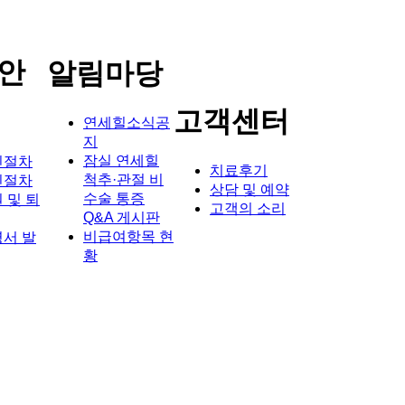
안
알림마당
고객센터
연세힐소식공
지
잠실 연세힐
진절차
치료후기
척추·관절 비
진절차
상담 및 예약
수술 통증
 및 퇴
고객의 소리
Q&A 게시판
비급여항목 현
서 발
황