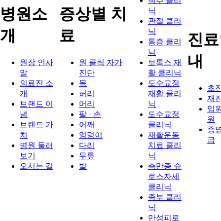
척추 클리
병원소
증상별 치
닉
관절 클리
개
료
닉
진료
통증 클리
닉
내
원장 인사
원 클릭 자가
보톡스 재
말
진단
활 클리닉
의료진 소
목
도수교정
초
개
허리
재활 클리
재
브랜드 이
머리
닉
입원
념
팔 · 손
도수교정
원
브랜드 가
어깨
클리닉
증명
치
엉덩이
재활운동
급
병원 둘러
다리
치료 클리
보기
무릎
닉
오시는 길
발
측만증 슈
로스자세
클리닉
족부 클리
닉
만성피로