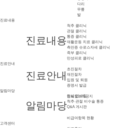
다리
무릎
발
진료내용
척추 클리닉
관절 클리닉
통증 클리닉
진료내용
재활운동 치료 클리닉
측만증 슈로스자세 클리닉
족부 클리닉
만성피로 클리닉
진료안내
초진절차
진료안내
재진절차
입원 및 퇴원
증명서 발급
알림마당
잠실 연세힐
연세힐소식공지
척추·관절 비수술 통증
알림마당
Q&A 게시판
비급여항목 현황
고객센터