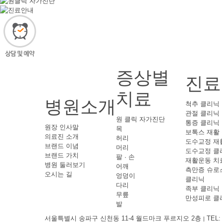
증상별
진료
치료
병원소개
척추 클리닉
관절 클리닉
원 클릭 자가진단
통증 클리닉
원장 인사말
목
보톡스 재활
의료진 소개
허리
도수교정 재
브랜드 이념
머리
도수교정 클
브랜드 가치
팔 · 손
재활운동 치
병원 둘러보기
어깨
측만증 슈로
오시는 길
엉덩이
클리닉
다리
족부 클리닉
무릎
만성피로 클
발
서울특별시 송파구 신천동 11-4 월드마크 푸르지오 2층
TEL: 
|