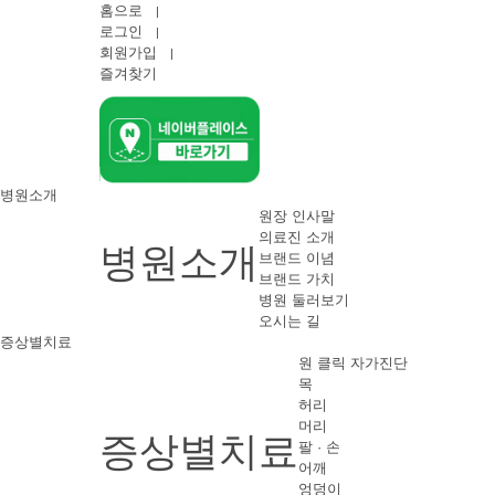
홈으로
|
로그인
|
회원가입
|
즐겨찾기
병원소개
원장 인사말
의료진 소개
병원소개
브랜드 이념
브랜드 가치
병원 둘러보기
오시는 길
증상별치료
원 클릭 자가진단
목
허리
머리
증상별치료
팔 · 손
어깨
엉덩이